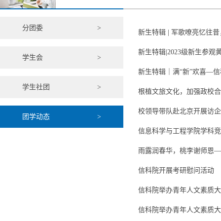
分团委
>
新生特辑 | 军歌嘹亮忆往
新生特辑|2023级新生参
学生会
>
新生特辑｜满“新”欢喜—信
学生社团
>
根植文旅文化，加强政校合
校领导带队赴北京开展访企
团学动态
>
信息科学与工程学院学科竞
雨露润春华，桃李谢师恩—
信科院开展考研慰问活动
信科院举办青年人文素质大
信科院举办青年人文素质大