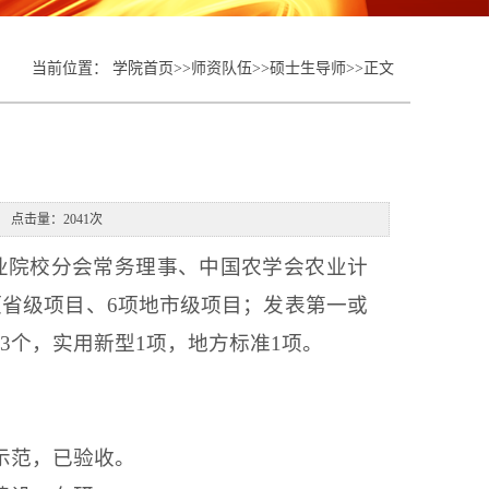
当前位置：
学院首页
>>
师资队伍
>>
硕士生导师
>>
正文
源： 点击量：
2041
次
业院校分会常务理事、中国农学会农业计
项省级项目、
6
项地市级项目；发表第一或
著
3
个，实用新型
1
项，地方标准
1
项。
示范，已验收。