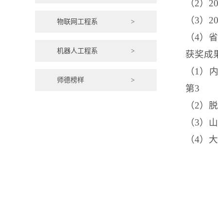
（
2
）
2
（
3
）
2
物联网工程系
>
（
4
）
机器人工程系
>
获奖成
（
1
）
师德榜样
>
第
3
（
2
）
（
3
）
（
4
）